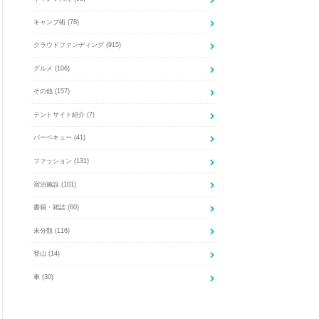
キャンプ術
(78)
クラウドファンディング
(915)
グルメ
(106)
その他
(157)
テントサイト紹介
(7)
バーベキュー
(41)
ファッション
(131)
宿泊施設
(101)
書籍・雑誌
(60)
未分類
(116)
登山
(14)
車
(30)