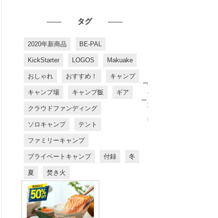
タグ
2020年新商品
BE-PAL
KickStarter
LOGOS
Makuake
おしゃれ
おすすめ！
キャンプ
お
す
キャンプ場
キャンプ飯
ギア
す
め
クラウドファンディング
商
品
ソロキャンプ
テント
ファミリーキャンプ
プライベートキャンプ
付録
冬
夏
焚き火