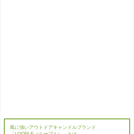
風に強いアウトドアキャンドルブランド
「LOOPLE（ループル）」とは