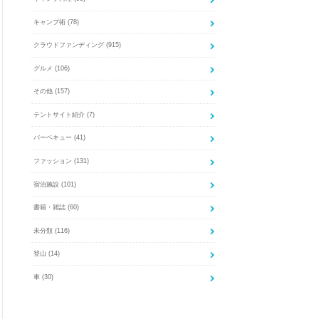
キャンプ術
(78)
クラウドファンディング
(915)
グルメ
(106)
その他
(157)
テントサイト紹介
(7)
バーベキュー
(41)
ファッション
(131)
宿泊施設
(101)
書籍・雑誌
(60)
未分類
(116)
登山
(14)
車
(30)