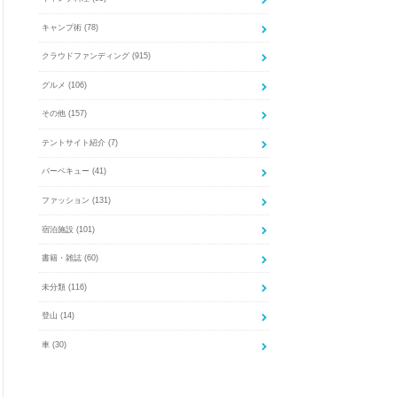
キャンプ術
(78)
クラウドファンディング
(915)
グルメ
(106)
その他
(157)
テントサイト紹介
(7)
バーベキュー
(41)
ファッション
(131)
宿泊施設
(101)
書籍・雑誌
(60)
未分類
(116)
登山
(14)
車
(30)