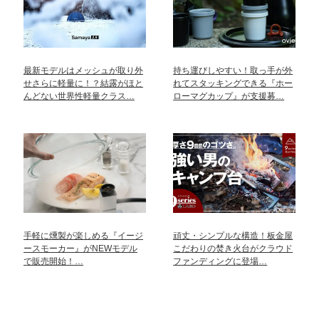
最新モデルはメッシュが取り外
持ち運びしやすい！取っ手が外
せさらに軽量に！？結露がほと
れてスタッキングできる『ホー
んどない世界性軽量クラス…
ローマグカップ』が支援募…
手軽に燻製が楽しめる『イージ
頑丈・シンプルな構造！板金屋
ースモーカー』がNEWモデル
こだわりの焚き火台がクラウド
で販売開始！…
ファンディングに登場…