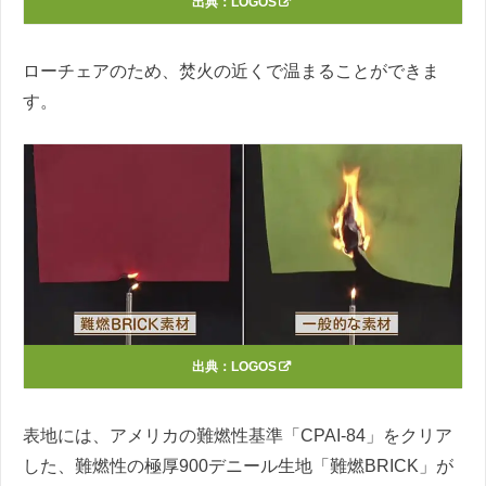
出典：
LOGOS
ローチェアのため、焚火の近くで温まることができま
す。
出典：
LOGOS
表地には、アメリカの難燃性基準「CPAI-84」をクリア
した、難燃性の極厚900デニール生地「難燃BRICK」が