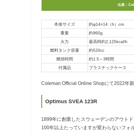
出典：
Col
本体サイズ
約φ14×14（h）cm
重量
約960g
火力
最高時約2,125kcal/h
燃料タンク容量
約520cc
燃焼時間
約1.5～3時間
付属品
プラスチックケース
Coleman Official Online Shop
Optimus SVEA 123R
1899年に創業したスウェーデンのアウト
100年以上たっていますが変わらないフォ