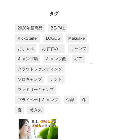
タグ
2020年新商品
BE-PAL
KickStarter
LOGOS
Makuake
おしゃれ
おすすめ！
キャンプ
お
す
キャンプ場
キャンプ飯
ギア
す
め
クラウドファンディング
商
品
ソロキャンプ
テント
ファミリーキャンプ
プライベートキャンプ
付録
冬
夏
焚き火