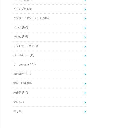
キャンプ術
(78)
クラウドファンディング
(915)
グルメ
(106)
その他
(157)
テントサイト紹介
(7)
バーベキュー
(41)
ファッション
(131)
宿泊施設
(101)
書籍・雑誌
(60)
未分類
(116)
登山
(14)
車
(30)