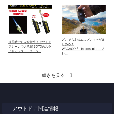
どこでも本格エスプレッソが楽
強風時でも安全着火！アウトド
しめる！
アシーンで大活躍 SOTOのスラ
WACACO「minipresso(ミニプ
イドガラストーチ『S…
レ…
続きを見る
アウトドア関連情報