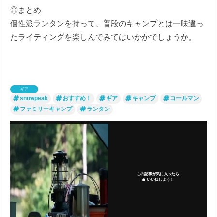
◎まとめ
個性派ランタンを持って、普段のキャンプとは一味違っ
たライティングを楽しんでみてはいかかでしょうか。
ギア
snowpeak
おすすめ！
ギア
キャンプ
コールマン
ファミリーキャンプ
ランタン
この記事が気に入ったら
いいねしよう！