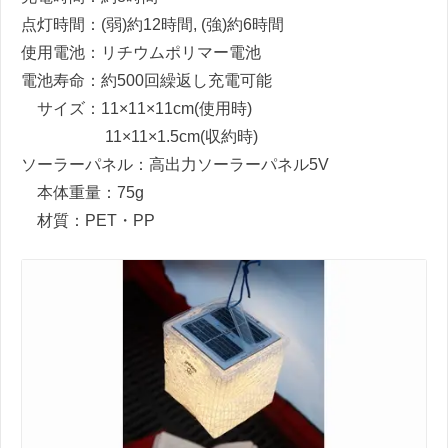
点灯時間：
(
弱
)
約
12
時間
, (
強
)
約
6
時間
使用電池：リチウムポリマー電池
電池寿命：約
500
回繰返し充電可能
サイズ：
11×11×11cm(
使用時
)
11×11×1.5cm(
収約時
)
ソーラーパネル：高出力ソーラーパネル
5V
本体重量：
75g
材質：
PET
・
PP