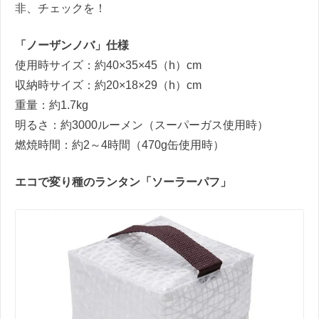
非、チェックを！
「ノーザンノバ」仕様
使用時サイズ：約
40×35×45
（
h
）
cm
収納時サイズ：約
20×18×29
（
h
）
cm
重量：約
1.7kg
明るさ：約
3000
ルーメン（スーパーガス使用時）
燃焼時間：約
2
～
4
時間（
470g
缶使用時）
エコで変り種のランタン
「ソーラーパフ」