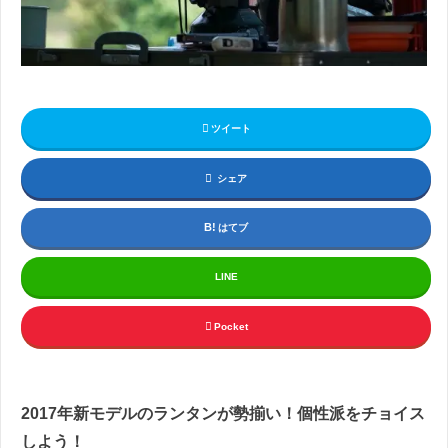
ツイート
シェア
はてブ
LINE
Pocket
2017
年新モデルのランタンが勢揃い！個性派をチョイス
しよう！