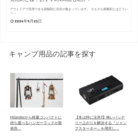
アウトドアで活用できる発熱剤に注目が集まっています。 そもそも発熱剤とはどうい
っ…
2024年9月25日
キャンプ用品の記事を探す
Hilanderから軽量コンパクトに
【冬は特に注意!!】怖いバッテ
持ち運べるハンガーラックが新
リー上がりを解決する『ジャン
発売…
プスターター』を用意し…