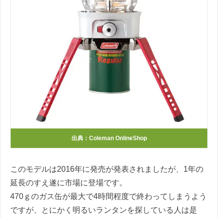
出典：Coleman OnlineShop
このモデルは
2016
年に発売が発表されましたが、
1
年の
延長のすえ遂に市場に登場です。
470
ｇのガス缶が最大で
4
時間程度で終わってしまうよう
ですが、とにかく明るいランタンを探している人は是