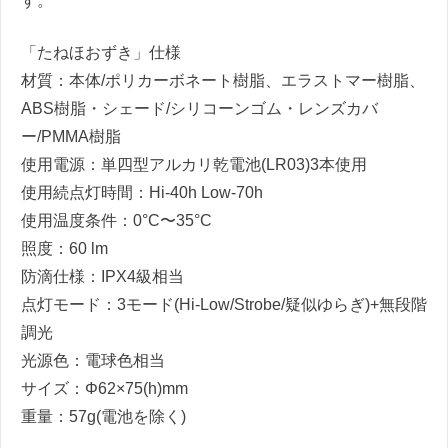
す。
「たねほおずき」仕様
材質：本体/ポリカーボネート樹脂、エラストマー樹脂、
ABS樹脂・シェード/シリコーンゴム・レンズカバ
ー/PMMA樹脂
使用電源：単四型アルカリ乾電池(LR03)3本使用
使用続点灯時間：Hi-40h Low-70h
使用温度条件：0°C〜35°C
照度：60 lm
防滴仕様：IPX4級相当
点灯モード：3モード(Hi-Low/Strobe/疑似ゆらぎ)+無段階
調光
光源色：電球色相当
サイズ：Φ62×75(h)mm
重量：57g(電池を除く)