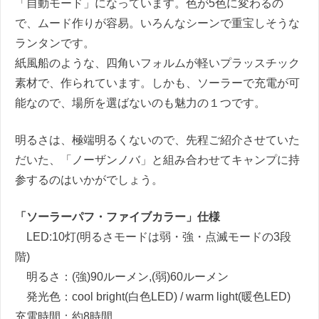
「自動モード」になっています。色が
5
色に変わるの
で、ムード作りが容易。いろんなシーンで重宝しそうな
ランタンです。
紙風船のような、四角いフォルムが軽いプラッスチック
素材で、作られています。しかも、ソーラーで充電が可
能なので、場所を選ばないのも魅力の１つです。
明るさは、極端明るくないので、先程ご紹介させていた
だいた、「ノーザンノバ」と組み合わせてキャンプに持
参するのはいかがでしょう。
「ソーラーパフ・ファイブカラー」仕様
LED:10
灯
(
明るさモードは弱・強・点滅モードの
3
段
階
)
明るさ：
(
強
)90
ルーメン
,(
弱
)60
ルーメン
発光色：
cool bright(
白色
LED) / warm light(
暖色
LED)
充電時間：約
8
時間