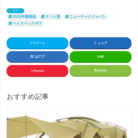
ギア
2020年新商品
テント屋
ニューテックジャパン
ハイスペックギア
ツイート
シェア
はてブ
LINE
feedly
Pocket
おすすめ記事