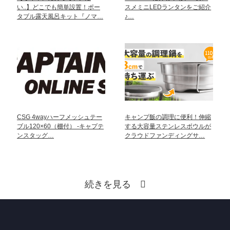
い..】どこでも簡単設置！ポー
スメミニLEDランタンをご紹介
タブル露天風呂キット『ノマ…
♪…
CSG 4wayハーフメッシュテー
キャンプ飯の調理に便利！伸縮
ブル120×60（棚付） -キャプテ
する大容量ステンレスボウルが
ンスタッグ…
クラウドファンディングサ…
続きを見る