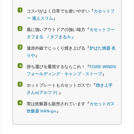
コスパがよく日常でも使いやすい『
カセットフ
ー 達人スリム
』
風に強いアウトドアの強い味方『
カセットフー
タフまる / タフまるJr.』
遠赤外線でじっくり焼き上げる『
炉ばた焼器 炙
りや
』
持ち運びを重視するならこれ！『
FORE WINDS
フォールディング・キャンプ・ストーブ
』
ホットプレートもカセットガスで♪『
焼き上手
さんα(アルファ)
』
実は炊飯器も販売されています『
カセットガス
炊飯器 HAN-go
』