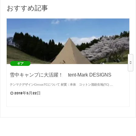
おすすめ記事
ギア
雪中キャンプに大活躍！ tent-Mark DESIGNS
テンマクデザインCircusTCについて 材質：本体 コットン混紡生地(TC) …
2018年5月22日