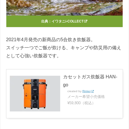
出典：
イワタニi-COLLECT
2021年4月発売の新商品の5合炊き炊飯器。
スイッチ一つでご飯が炊ける、キャンプや防災用の備え
として心強い炊飯器です。
カセットガス炊飯器 HAN-
go
created by
Rinker
メーカー希望小売価格
¥59,800（税込）