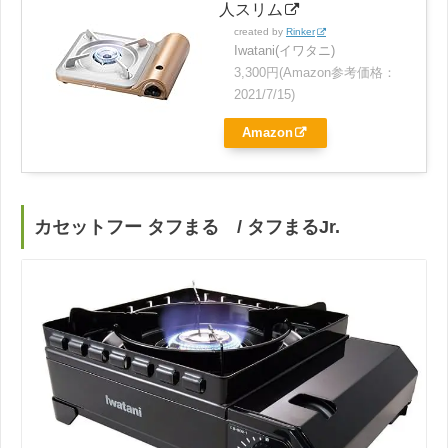
人スリム
created by
Rinker
Iwatani(イワタニ)
3,300円(Amazon参考価格：
2021/7/15)
Amazon
カセットフー タフまる / タフまるJr.