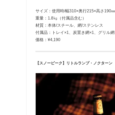
サイズ：使用時/幅310×奥行215×高さ190㎜
重量：1.8㎏（付属品含む）
材質：本体/スチール、網/ステンレス
付属品：トレイ×1、炭置き網×1、グリル網
価格：¥4,190
【スノーピーク】リトルランプ・ノクターン