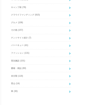
キャンプ術
(78)
クラウドファンディング
(915)
グルメ
(106)
その他
(157)
テントサイト紹介
(7)
バーベキュー
(41)
ファッション
(131)
宿泊施設
(101)
書籍・雑誌
(60)
未分類
(116)
登山
(14)
車
(30)