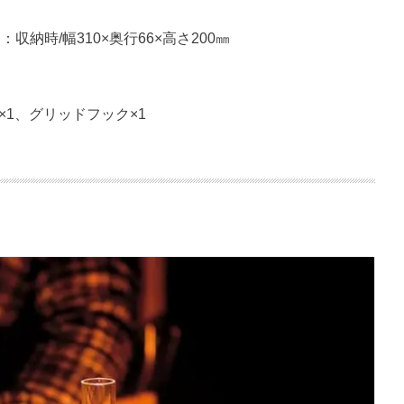
：収納時/幅310×奥行66×高さ200㎜
×1、グリッドフック×1