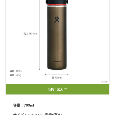
出典：
楽天
容量：709ml
サイズ：70×255㎜(直径×高さ)