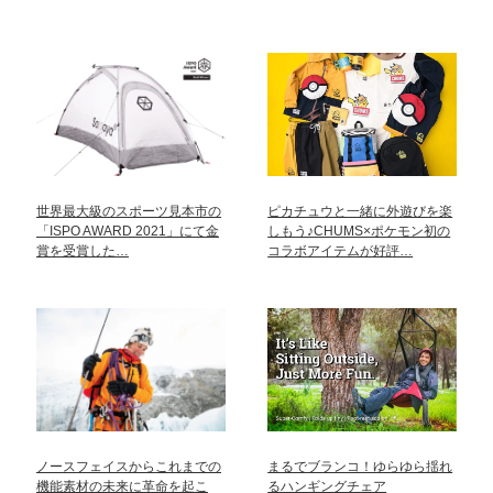
世界最大級のスポーツ見本市の
ピカチュウと一緒に外遊びを楽
「ISPO AWARD 2021」にて金
しもう♪CHUMS×ポケモン初の
賞を受賞した…
コラボアイテムが好評…
ノースフェイスからこれまでの
まるでブランコ！ゆらゆら揺れ
機能素材の未来に革命を起こ
るハンギングチェア