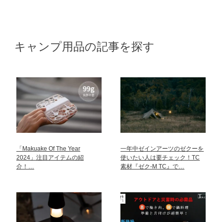
キャンプ用品の記事を探す
「Makuake Of The Year
一年中ゼインアーツのゼクーを
2024」注目アイテムの紹
使いたい人は要チェック！TC
介！…
素材『ゼク-M TC』で…