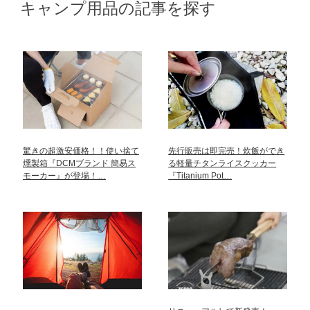
キャンプ用品の記事を探す
驚きの超激安価格！！使い捨て
先行販売は即完売！炊飯ができ
燻製箱『DCMブランド 簡易ス
る軽量チタンライスクッカー
モーカー』が登場！…
『Titanium Pot…