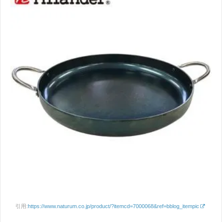
引用:
https://www.naturum.co.jp/product/?itemcd=7000068&ref=bblog_itempic