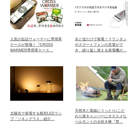
人気の缶詰ウォーマーに専用革
水と塩だけで発電！？ランタン
ケースが登場！『CROSS
やスマートフォンの充電がで
WARMER専用革ケース…
き、繰り返し使える発電機が…
天然木と真鍮にうっとり♪こだ
太陽光で発電する瓶型LEDラン
わり派キャンパーにオススメな
プ「ソネングラス」紹介…
ベルモントの火吹き棒『焚…