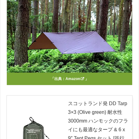
「出典：
Amazon
」
スコットランド発 DD Tarp
3×3 (Olive green) 耐水性
3000mm ハンモックのフラ
イにも最適なタープ & 6 x
9″ Tent Pegs セット [並行