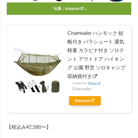
「出典：
Amazon
」
Chamsaler ハンモック 蚊
帳付き パラシュート 通気
軽量 カラビナ付き ソロテ
ント アウトドア ハイキン
グ 公園 野営 ソロキャンプ
収納袋付き
created by
Rinker
Chamsaler
Amazon
【税込み¥2,580〜】