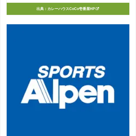
出典：
カレーハウスCoCo壱番屋HP