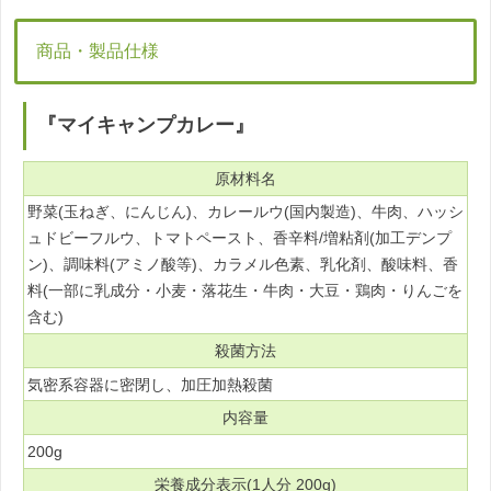
商品・製品仕様
『マイキャンプカレー』
原材料名
野菜(玉ねぎ、にんじん)、カレールウ(国内製造)、牛肉、ハッシ
ュドビーフルウ、トマトペースト、香辛料/増粘剤(加工デンプ
ン)、調味料(アミノ酸等)、カラメル色素、乳化剤、酸味料、香
料(一部に乳成分・小麦・落花生・牛肉・大豆・鶏肉・りんごを
含む)
殺菌方法
気密系容器に密閉し、加圧加熱殺菌
内容量
200g
栄養成分表示(1人分 200g)