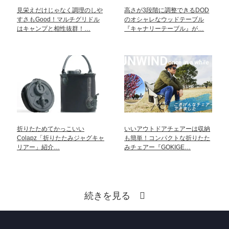
見栄えだけじゃなく調理のしや
高さが3段階に調整できるDOD
すさもGood！マルチグリドル
のオシャレなウッドテーブル
はキャンプと相性抜群！…
『キャナリーテーブル』が…
折りたためてかっこいい
いいアウトドアチェアーは収納
Colapz「折りたたみジャグキャ
も簡単！コンパクトな折りたた
リアー」紹介…
みチェアー『GOKIGE…
続きを見る