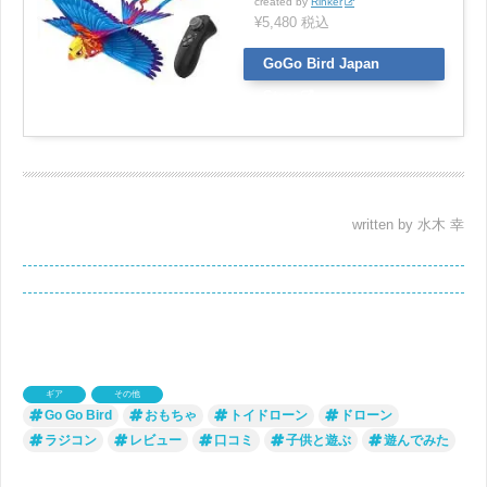
created by
Rinker
¥5,480 税込
GoGo Bird Japan
Store
written by 水木 幸
ギア
その他
Go Go Bird
おもちゃ
トイドローン
ドローン
ラジコン
レビュー
口コミ
子供と遊ぶ
遊んでみた