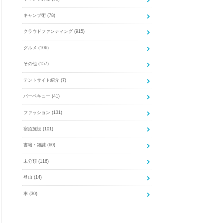
キャンプ術
(78)
クラウドファンディング
(915)
グルメ
(106)
その他
(157)
テントサイト紹介
(7)
バーベキュー
(41)
ファッション
(131)
宿泊施設
(101)
書籍・雑誌
(60)
未分類
(116)
登山
(14)
車
(30)