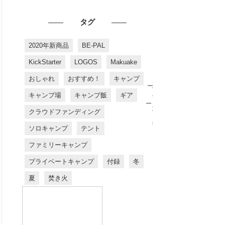
タグ
2020年新商品
BE-PAL
KickStarter
LOGOS
Makuake
おしゃれ
おすすめ！
キャンプ
お
す
キャンプ場
キャンプ飯
ギア
す
め
クラウドファンディング
商
品
ソロキャンプ
テント
ファミリーキャンプ
プライベートキャンプ
付録
冬
夏
焚き火