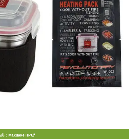
出典：
Makuake HP