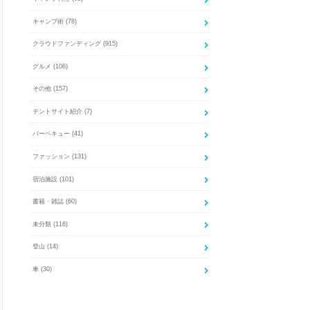
キャンプ術
(78)
クラウドファンディング
(915)
グルメ
(106)
その他
(157)
テントサイト紹介
(7)
バーベキュー
(41)
ファッション
(131)
宿泊施設
(101)
書籍・雑誌
(60)
未分類
(116)
登山
(14)
車
(30)