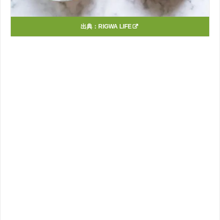
出典：
RIGWA LIFE