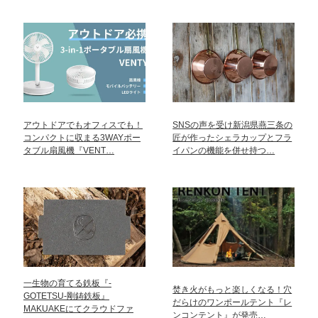
アウトドアでもオフィスでも！
SNSの声を受け新潟県燕三条の
コンパクトに収まる3WAYポー
匠が作ったシェラカップとフラ
タブル扇風機『VENT…
イパンの機能を併せ持つ…
一生物の育てる鉄板『-
焚き火がもっと楽しくなる！穴
GOTETSU-剛鋳鉄板』
だらけのワンポールテント『レ
MAKUAKEにてクラウドファ
ンコンテント』が発売…