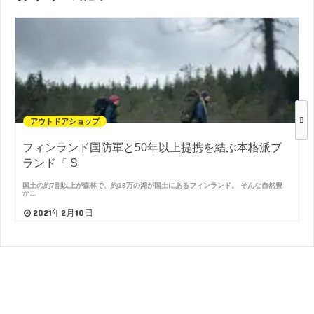
アウトドアショップ
フィンランド国防軍と50年以上提携を結ぶ本格派ブ
ランド『 S
国土の約7割以上が森林で、約18万の湖が国土にあるフィンランド。 そんな自然豊
か…
2021年2月10日