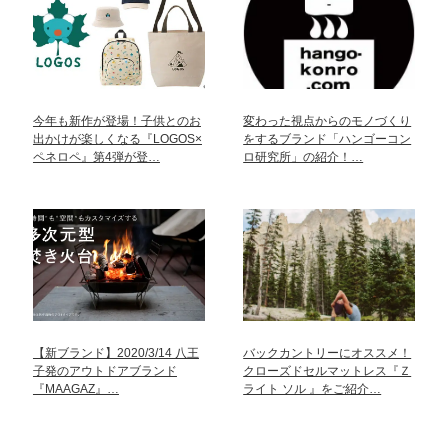
今年も新作が登場！子供とのお
変わった視点からのモノづくり
出かけが楽しくなる『LOGOS×
をするブランド「ハンゴーコン
ペネロペ』第4弾が登…
ロ研究所」の紹介！…
【新ブランド】2020/3/14 八王
バックカントリーにオススメ！
子発のアウトドアブランド
クローズドセルマットレス『Ｚ
『MAAGAZ』…
ライト ソル 』をご紹介…