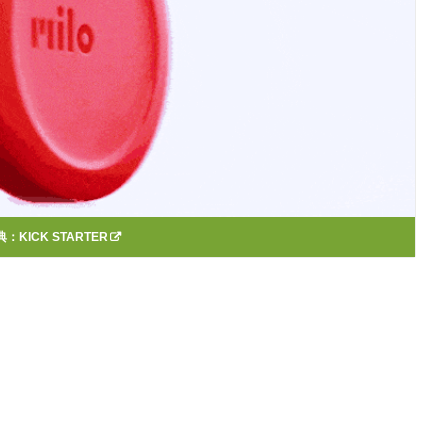
典：
KICK STARTER