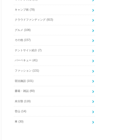
キャンプ術
(78)
クラウドファンディング
(915)
グルメ
(106)
その他
(157)
テントサイト紹介
(7)
バーベキュー
(41)
ファッション
(131)
宿泊施設
(101)
書籍・雑誌
(60)
未分類
(116)
登山
(14)
車
(30)