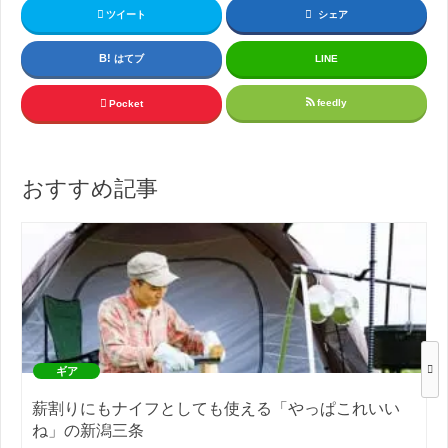
ツイート
シェア
はてブ
LINE
feedly
Pocket
おすすめ記事
ギア
薪割りにもナイフとしても使える「やっぱこれいい
ね」の新潟三条