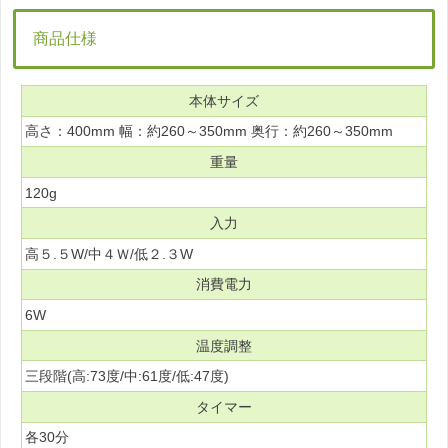
商品仕様
本体サイズ
高さ：400mm 幅：約260～350mm 奥行：約260～350mm
重量
120g
入力
高５.５W/中４Ｗ/低２.３W
消費電力
6W
温度調整
三段階(高:73度/中:61度/低:47度)
タイマー
各30分