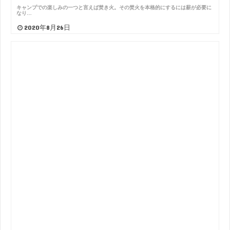
キャンプでの楽しみの一つと言えば焚き火。その焚火を本格的にするには薪が必要に
なり…
2020年8月26日