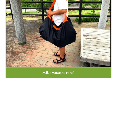
出典：
Makuake HP