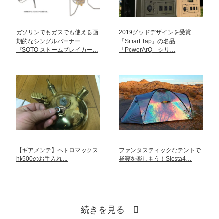
ガソリンでもガスでも使える画
2019グッドデザインを受賞
期的なシングルバーナー
「Smart Tap」の名品
『SOTO ストームブレイカー…
「PowerArQ」シリ…
【ギアメンテ】ペトロマックス
ファンタスティックなテントで
hk500のお手入れ…
昼寝を楽しもう！Siesta4…
続きを見る