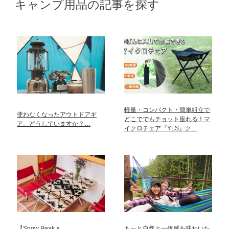
キャンプ用品の記事を探す
軽量・コンパクト・簡単組立で
使わなくなったアウトドアギ
どこででもチョット座れる！マ
ア、どうしていますか？…
イクロチェア『YLS』ク…
【Snow Peak ×
もっと自然と一体感を味わいた