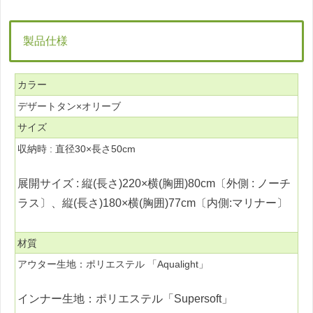
製品仕様
カラー
デザートタン×オリーブ
サイズ
収納時 : 直径30×長さ50cm
展開サイズ : 縦(長さ)220×横(胸囲)80cm〔外側 : ノーチ
ラス〕、縦(長さ)180×横(胸囲)77cm〔内側:マリナー〕
材質
アウター生地：ポリエステル 「Aqualight」
インナー生地：ポリエステル「Supersoft」