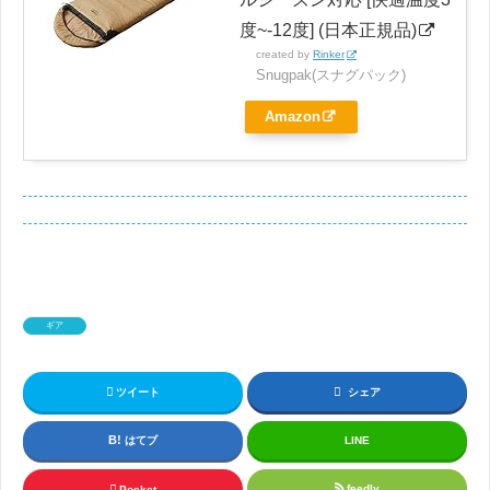
度~-12度] (日本正規品)
created by
Rinker
Snugpak(スナグパック)
Amazon
ギア
ツイート
シェア
はてブ
LINE
feedly
Pocket