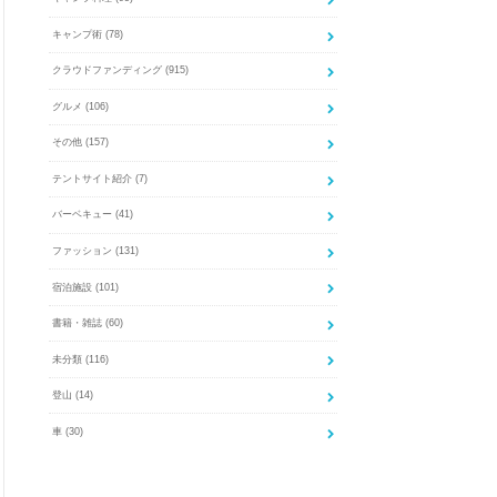
キャンプ術
(78)
クラウドファンディング
(915)
グルメ
(106)
その他
(157)
テントサイト紹介
(7)
バーベキュー
(41)
ファッション
(131)
宿泊施設
(101)
書籍・雑誌
(60)
未分類
(116)
登山
(14)
車
(30)