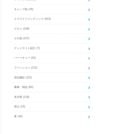
キャンプ術
(78)
クラウドファンディング
(915)
グルメ
(106)
その他
(157)
テントサイト紹介
(7)
バーベキュー
(41)
ファッション
(131)
宿泊施設
(101)
書籍・雑誌
(60)
未分類
(116)
登山
(14)
車
(30)