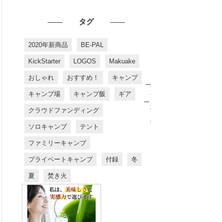
タグ
2020年新商品
BE-PAL
KickStarter
LOGOS
Makuake
おしゃれ
おすすめ！
キャンプ
お
す
キャンプ場
キャンプ飯
ギア
す
め
クラウドファンディング
商
品
ソロキャンプ
テント
ファミリーキャンプ
プライベートキャンプ
付録
冬
夏
焚き火