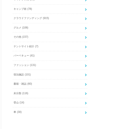
キャンプ術
(78)
クラウドファンディング
(915)
グルメ
(106)
その他
(157)
テントサイト紹介
(7)
バーベキュー
(41)
ファッション
(131)
宿泊施設
(101)
書籍・雑誌
(60)
未分類
(116)
登山
(14)
車
(30)