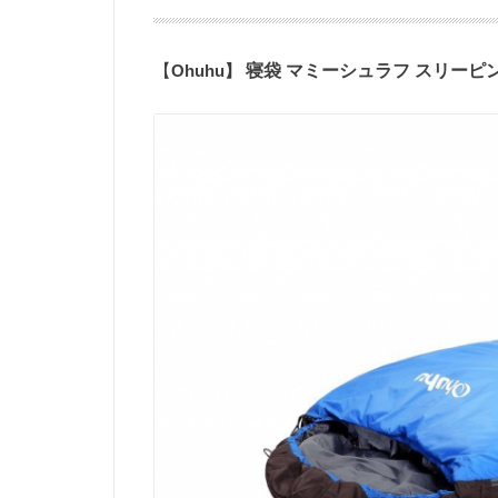
【
Ohuhu
】
寝袋
マミーシュラフ
スリーピ