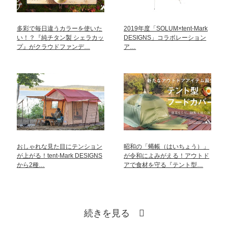
多彩で毎日違うカラーを使いた
2019年度「SOLUM×tent-Mark
い！？『純チタン製 シェラカッ
DESIGNS」コラボレーション
プ』がクラウドファンデ…
ア…
おしゃれな見た目にテンション
昭和の「蝿帳（はいちょう）」
が上がる！tent-Mark DESIGNS
が令和によみがえる！アウトド
から2種…
アで食材を守る『テント型…
続きを見る