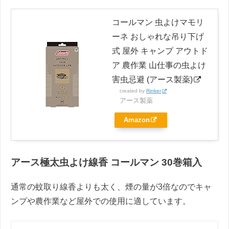
コールマン 虫よけマモリ
ーネ おしゃれな吊り下げ
式 屋外 キャンプ アウトド
ア 農作業 山仕事の虫よけ
害虫忌避 (アース製薬)
created by
Rinker
アース製薬
Amazon
アース極太虫よけ線香 コールマン 30巻箱入
通常の蚊取り線香よりも太く、煙の量が3倍なのでキャ
ンプや農作業など屋外での使用に適しています。