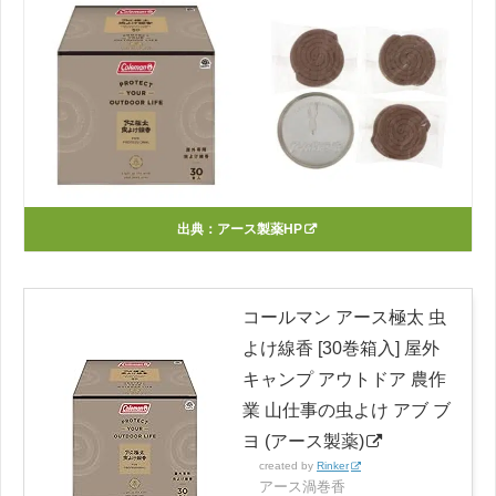
出典：
アース製薬HP
コールマン アース極太 虫
よけ線香 [30巻箱入] 屋外
キャンプ アウトドア 農作
業 山仕事の虫よけ アブ ブ
ヨ (アース製薬)
created by
Rinker
アース渦巻香