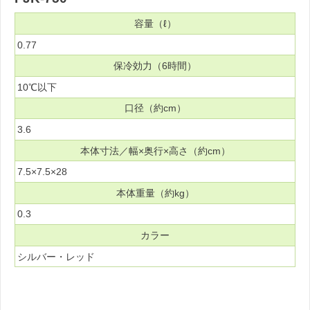
容量（ℓ）
0.77
保冷効力（6時間）
10℃以下
口径（約cm）
3.6
本体寸法／幅×奥行×高さ（約cm）
7.5×7.5×28
本体重量（約kg）
0.3
カラー
シルバー・レッド