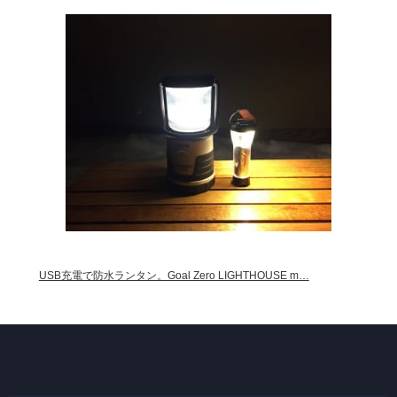
USB充電で防水ランタン。Goal Zero LIGHTHOUSE m…