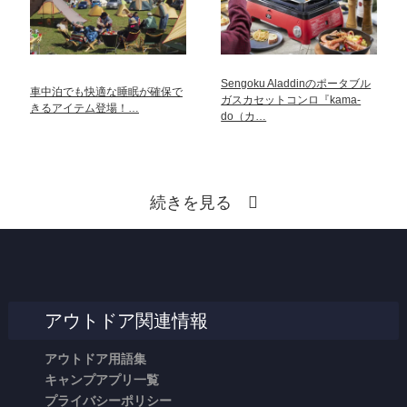
Sengoku Aladdinのポータブル
車中泊でも快適な睡眠が確保で
ガスカセットコンロ『kama-
きるアイテム登場！…
do（カ…
続きを見る
アウトドア関連情報
アウトドア用語集
キャンプアプリ一覧
プライバシーポリシー