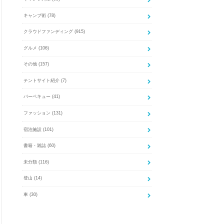
キャンプ術
(78)
クラウドファンディング
(915)
グルメ
(106)
その他
(157)
テントサイト紹介
(7)
バーベキュー
(41)
ファッション
(131)
宿泊施設
(101)
書籍・雑誌
(60)
未分類
(116)
登山
(14)
車
(30)