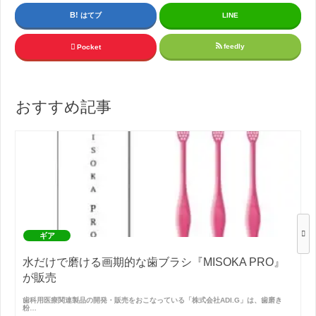
はてブ
LINE
feedly
Pocket
おすすめ記事
ギア
水だけで磨ける画期的な歯ブラシ『MISOKA PRO』
が販売
歯科用医療関連製品の開発・販売をおこなっている「株式会社ADI.G」は、歯磨き
粉…