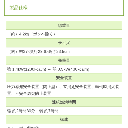
製品仕様
総重量
（約）4.2kg（ボンベ除く）
サイズ
（約）幅37×奥行29.6×高さ33.5cm
発熱量
強 1.4kW(1200kcal/h) ～ 弱 0.5kW(430kcal/h)
安全装置
圧力感知安全装置（閉止型）、立消え安全装置、転倒時消火装
置、不完全燃焼防止装置
連続燃焼時間
強 約2時間30分 弱 約7時間
構成