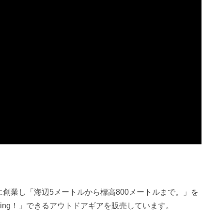
年に創業し「海辺5メートルから標高800メートルまで。」を
uting！」できるアウトドアギアを販売しています。