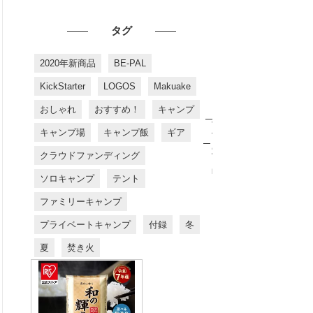
タグ
2020年新商品
BE-PAL
KickStarter
LOGOS
Makuake
おしゃれ
おすすめ！
キャンプ
お
す
キャンプ場
キャンプ飯
ギア
す
め
クラウドファンディング
商
品
ソロキャンプ
テント
ファミリーキャンプ
プライベートキャンプ
付録
冬
夏
焚き火