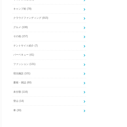
キャンプ術
(78)
クラウドファンディング
(915)
グルメ
(106)
その他
(157)
テントサイト紹介
(7)
バーベキュー
(41)
ファッション
(131)
宿泊施設
(101)
書籍・雑誌
(60)
未分類
(116)
登山
(14)
車
(30)