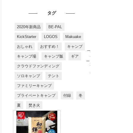
タグ
2020年新商品
BE-PAL
KickStarter
LOGOS
Makuake
おしゃれ
おすすめ！
キャンプ
お
す
キャンプ場
キャンプ飯
ギア
す
め
クラウドファンディング
商
品
ソロキャンプ
テント
ファミリーキャンプ
プライベートキャンプ
付録
冬
夏
焚き火