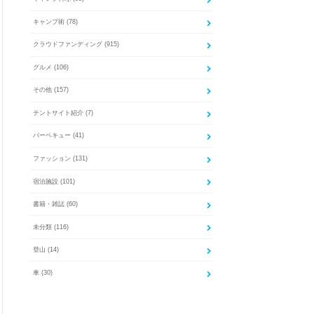
キャンプ術
(78)
クラウドファンディング
(915)
グルメ
(106)
その他
(157)
テントサイト紹介
(7)
バーベキュー
(41)
ファッション
(131)
宿泊施設
(101)
書籍・雑誌
(60)
未分類
(116)
登山
(14)
車
(30)