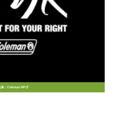
出典：
Coleman HP