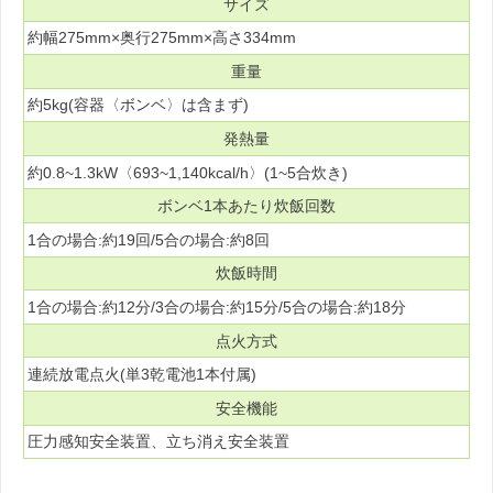
サイズ
約幅275mm×奥行275mm×高さ334mm
重量
約5kg(容器〈ボンベ〉は含まず)
発熱量
約0.8~1.3kW〈693~1,140kcal/h〉(1~5合炊き)
ボンベ1本あたり炊飯回数
1合の場合:約19回/5合の場合:約8回
炊飯時間
1合の場合:約12分/3合の場合:約15分/5合の場合:約18分
点火方式
連続放電点火(単3乾電池1本付属)
安全機能
圧力感知安全装置、立ち消え安全装置