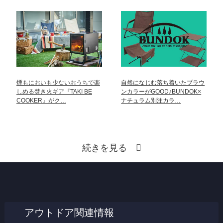
煙もにおいも少ないおうちで楽
自然になじむ落ち着いたブラウ
しめる焚き火ギア『TAKI BE
ンカラーがGOOD♪BUNDOK×
COOKER』がク…
ナチュラム別注カラ…
続きを見る
アウトドア関連情報