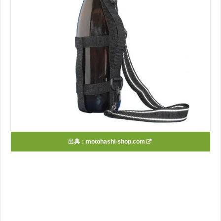
出典：
motohashi-shop.com