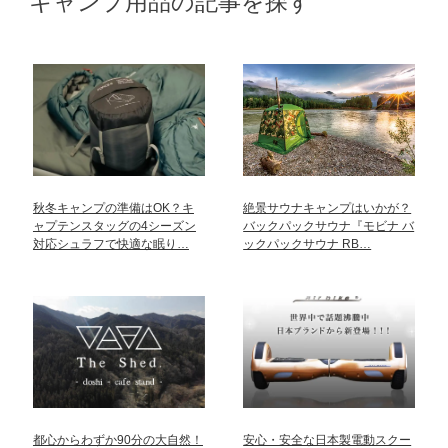
キャンプ用品の記事を探す
秋冬キャンプの準備はOK？キ
絶景サウナキャンプはいかが？
ャプテンスタッグの4シーズン
バックパックサウナ『モビナ バ
対応シュラフで快適な眠り…
ックパックサウナ RB…
都心からわずか90分の大自然！
安心・安全な日本製電動スクー