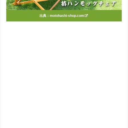
出典：
motohashi-shop.com