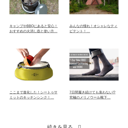
キャンプやBBQにあると安心！
みんなの憧れ！オシャレなティ
おすすめの火消し壺と使い方…
ピテント！…
ここまで進化した！シートゥサ
7日間履き続けても臭わない!?
ミットのキッチンシンク！…
究極のメリノウール靴下…
続きを見る