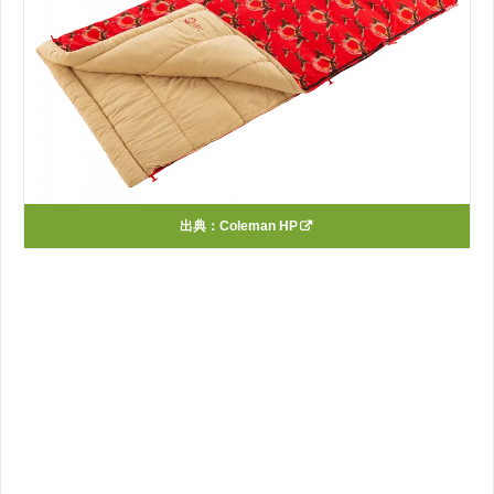
出典：
Coleman HP