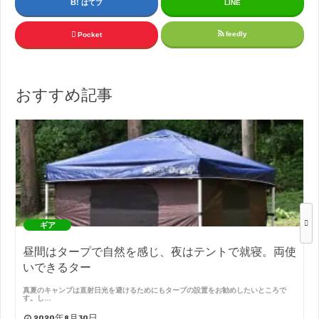
はてブ
LINE
feedly
Pocket
おすすめ記事
ギア
昼間はタープで自然を感じ、夜はテントで就寝。両使
いできるター
真夏のキャンプは直射日光を避けるためにもタープの設置をお勧めしたいところで
す。し…
2020年8月30日