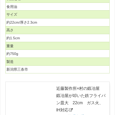
食用油
サイズ
約22cm/厚さ2.3cm
高さ
約1.5cm
重量
約750g
製造
新潟県三条市
近藤製作所×村の鍛冶屋
鍛冶屋が叩いた鉄フライパ
ン皿大 22cm ガス火、
IH対応