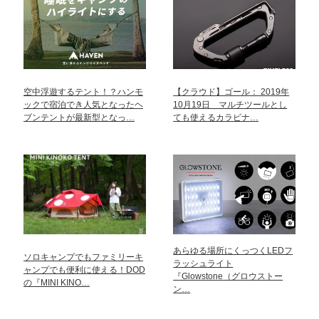
空中浮遊するテント！？ハンモ
【クラウド】ゴール： 2019年
ックで宿泊でき人気となったヘ
10月19日 マルチツールとし
ブンテントが最新型となっ…
ても使えるカラビナ…
あらゆる場所にくっつくLEDフ
ソロキャンプでもファミリーキ
ラッシュライト
ャンプでも便利に使える！DOD
『Glowstone（グロウストー
の『MINI KINO…
ン…