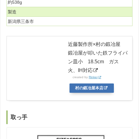
約538g
製造
新潟県三条市
近藤製作所×村の鍛冶屋
鍛冶屋が叩いた鉄フライパ
ン皿小 18.5cm ガス
火、IH対応
created by
Rinker
村の鍛冶屋本店
取っ手