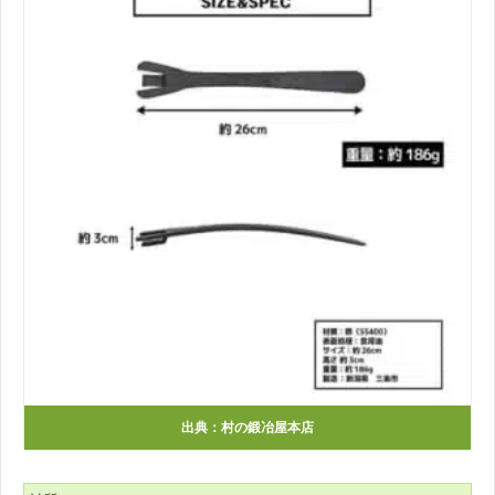
出典：
村の鍛冶屋本店