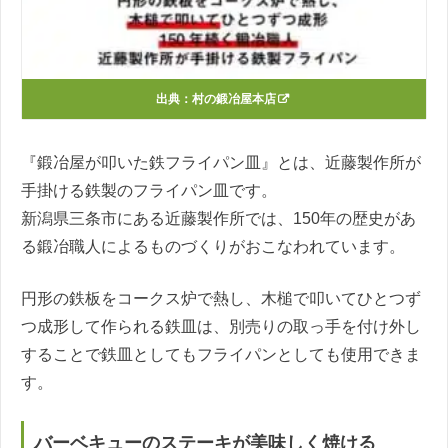
出典：
村の鍛冶屋本店
『鍛冶屋が叩いた鉄フライパン皿』とは、近藤製作所が
手掛ける鉄製のフライパン皿です。
新潟県三条市にある近藤製作所では、150年の歴史があ
る鍛冶職人によるものづくりがおこなわれています。
円形の鉄板をコークス炉で熱し、木槌で叩いてひとつず
つ成形して作られる鉄皿は、別売りの取っ手を付け外し
することで鉄皿としてもフライパンとしても使用できま
す。
バーベキューのステーキが美味しく焼ける