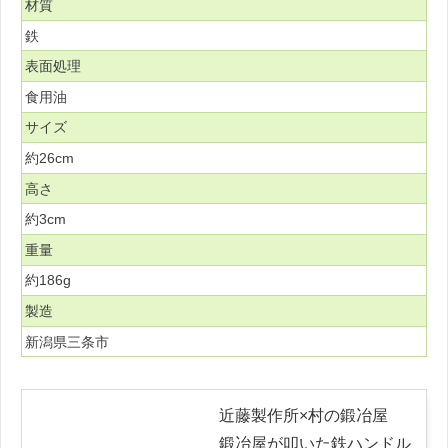
材質
鉄
表面処理
食用油
サイズ
約26cm
高さ
約3cm
重量
約186g
製造
新潟県三条市
近藤製作所×村の鍛冶屋
鍛冶屋が叩いた鉄ハンドル