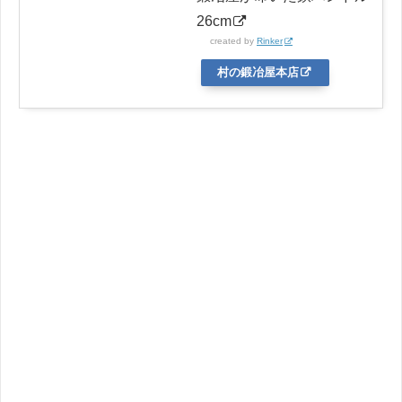
26cm
created by
Rinker
村の鍛冶屋本店