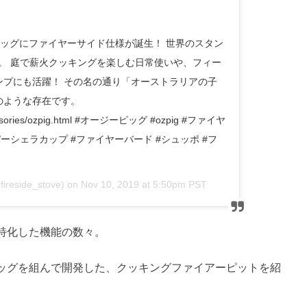
ピッグにファイヤーサイド仕様が誕生！ 世界のスタン
売。 庭で薪火クッキングを楽しむ日常使いや、フィー
ンプにも活躍！ その名の通り「オーストラリアの子
のような存在です。
/accessories/ozpig.html #オージーピッグ #ozpig #ファイヤ
ーシェラカップ #ファイヤーバード #シュッポ #フ
ireside_stove) on
Nov 10, 2019 at 5:50pm PST
特化した機能の数々。
ッグを組んで開発した、クッキングファイアーピットを紹