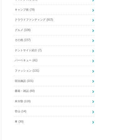
キャンプ術
(78)
クラウドファンディング
(915)
グルメ
(106)
その他
(157)
テントサイト紹介
(7)
バーベキュー
(41)
ファッション
(131)
宿泊施設
(101)
書籍・雑誌
(60)
未分類
(116)
登山
(14)
車
(30)