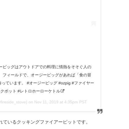
ジーピッグはアウトドアでの料理に情熱をそそぐ人の
で、フィールドで、オージーピッグがあれば「食の冒
います。 #オージーピッグ #ozpig #ファイヤー
ークポット #レトロホーローケトル
ireside_stove) on
Nov 11, 2019 at 4:35pm PST
れているクッキングファイアーピットです。