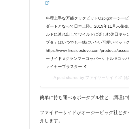
料理上手な万能クックピットOzpigオージー
ダードとなって日本上陸。2019年11月末発
ルドに連れ出してワイルドに楽しむ休日キャ
ブタ」はいつでも一緒にいたい可愛いペット
https://www.firesidestove.com/products
ーサイド #グランマーコッパーケトル #コッパ
ァイヤーブラスター
A post shared by
ファイヤーサイド
(@f
簡単に持ち運べるポータブル性と、調理に
ファイヤーサイドがオージーピッグ社とタ
介します。