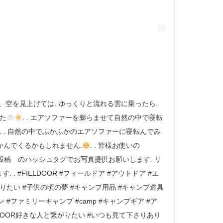
供の頃、空を見上げては. ゆっくりと流れる雲に乗ったら.
た
. . エアソファーを膨らませて自然の中で寝転
. . 自然の中でふかふかのエアソファーに寝転んでみ
浮かんでくるかもしれません.
. . 皆様お使いの
#FD投稿 のハッシュタグでお写真提供お願いします. リ
 #FIELDOOR #フィールドア #アウトドア #エ
乗りたい #子供の頃の夢 #キャンプ用品 #キャンプ道具
 #ファミリーキャンプ #camp #キャンプギア #ア
 #FIELDOOR好きな人と繋がりたい #いつも見て下さりあり