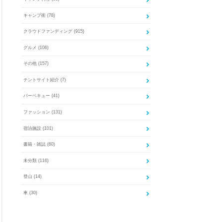
キャンプ術
(78)
クラウドファンディング
(915)
グルメ
(106)
その他
(157)
テントサイト紹介
(7)
バーベキュー
(41)
ファッション
(131)
宿泊施設
(101)
書籍・雑誌
(60)
未分類
(116)
登山
(14)
車
(30)