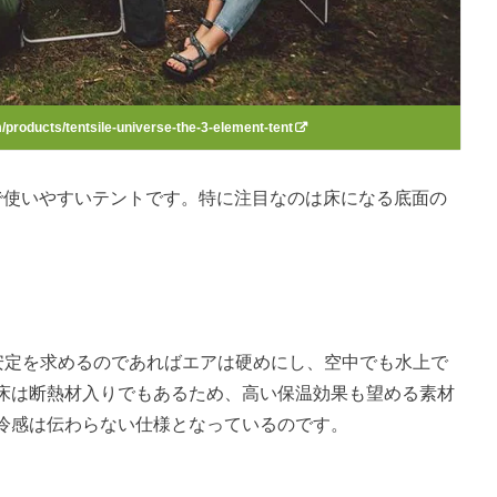
m/products/tentsile-universe-the-3-element-tent
で使いやすいテントです。特に注目なのは床になる底面の
。安定を求めるのであればエアは硬めにし、空中でも水上で
床は断熱材入りでもあるため、高い保温効果も望める素材
冷感は伝わらない仕様となっているのです。