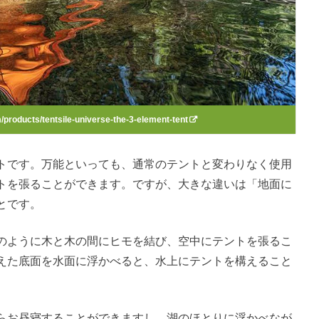
m/products/tentsile-universe-the-3-element-tent
トです。万能といっても、通常のテントと変わりなく使用
トを張ることができます。ですが、大きな違いは「地面に
とです。
のように木と木の間にヒモを結び、空中にテントを張るこ
えた底面を水面に浮かべると、水上にテントを構えること
らお昼寝することができますし、湖のほとりに浮かべなが