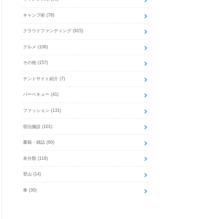
キャンプ術
(78)
クラウドファンディング
(915)
グルメ
(106)
その他
(157)
テントサイト紹介
(7)
バーベキュー
(41)
ファッション
(131)
宿泊施設
(101)
書籍・雑誌
(60)
未分類
(116)
登山
(14)
車
(30)