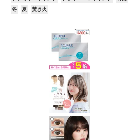
冬
夏
焚き火