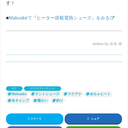
す！
■
Makuakeで『ヒーター搭載電熱シューズ』をみる
written by 水木 幸
ギア
クラウドファンディング
Makuake
テントシューズ
マクアケ
めちゃヒート
冬キャンプ
暖かい
釣り
ツイート
シェア