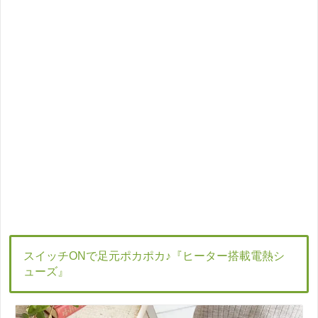
スイッチONで足元ポカポカ♪『ヒーター搭載電熱シ
ューズ』