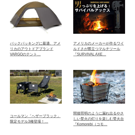
バックパッキングに最適、アメ
アメリカのメーカーが作るワイ
リカのアウトドアブランド
ルドさが際立つマルチツール
VARGOのテント…
『SURVIVAL AXE…
間接照明のように漏れ出るやさ
コールマン「ヘザーブラック」
しい焚火の灯りを楽しむ焚火台
限定モデル3種登場！…
『Komorebi（コモ…