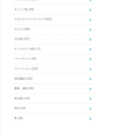
キャンプ術
(78)
クラウドファンディング
(915)
グルメ
(106)
その他
(157)
テントサイト紹介
(7)
バーベキュー
(41)
ファッション
(131)
宿泊施設
(101)
書籍・雑誌
(60)
未分類
(116)
登山
(14)
車
(30)