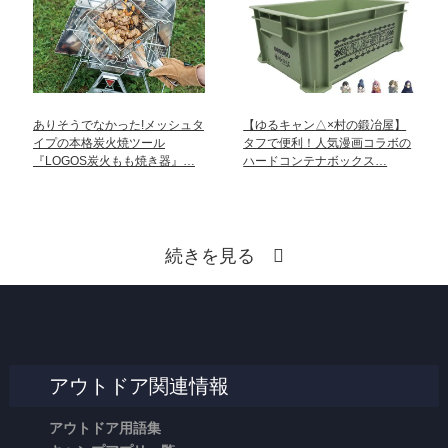
ありそうでなかった!メッシュタ
【ゆるキャン△×村の鍛冶屋】
イプの本格炭火焼ツール
タフで便利！人気漫画コラボの
『LOGOS炭火もも焼き器』…
ハードコンテナボックス…
続きを見る
アウトドア関連情報
アウトドア用語集