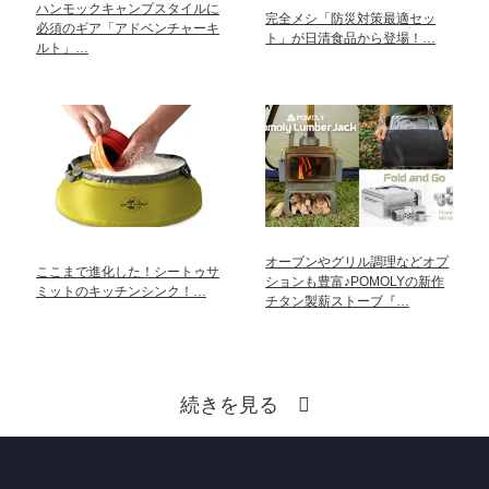
ハンモックキャンプスタイルに
完全メシ「防災対策最適セッ
必須のギア「アドベンチャーキ
ト」が日清食品から登場！…
ルト」…
オーブンやグリル調理などオプ
ここまで進化した！シートゥサ
ションも豊富♪POMOLYの新作
ミットのキッチンシンク！…
チタン製薪ストーブ『…
続きを見る