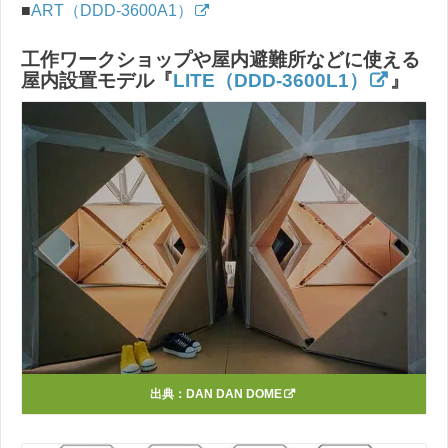
■
ART（DDD-3600A1）
工作ワークショップや屋内避難所などに使える
屋内設置モデル『
LITE（DDD-3600L1）
』
出典：
DAN DAN DOME