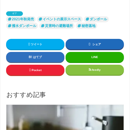
ギア
2021年秋発売
イベントの展示スペース
ダンボール
撥水ダンボール
災害時の避難場所
秘密基地
ツイート
シェア
はてブ
LINE
feedly
Pocket
おすすめ記事